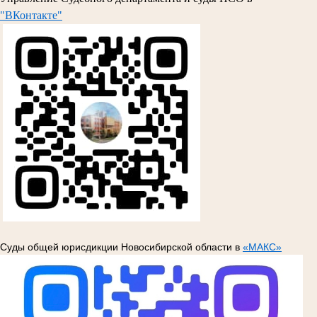
"ВКонтакте"
Суды общей юрисдикции Новосибирской области в
«МАКС»